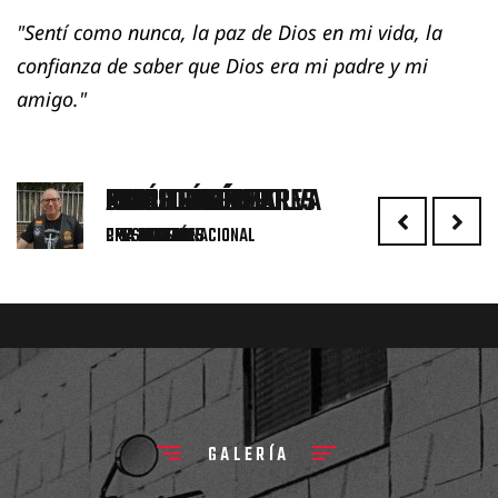
"Sentí como nunca, la paz de Dios en mi vida, la
"
ba
confianza de saber que Dios era mi padre y mi
e
amigo."
ALFREDO GÓMEZ
JESÚS RAMÍREZ
ISMAEL PALOMARES
MIGUEL ÁNGEL SILVA
MANUEL ROMERO
PABLO SANZ
CMA EUSKADI
CMA SEVILLA
PRESIDENTE NACIONAL
CMA ALMERÍA
CMA BALEARES
CMA MADRID
GALERÍA