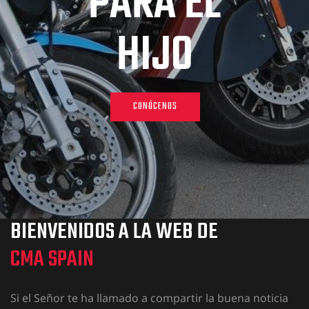
P
A
R
A
E
L
H
I
J
O
CONÓCENOS
BIENVENIDOS A LA WEB DE
CMA SPAIN
Si el Señor te ha llamado a compartir la buena noticia