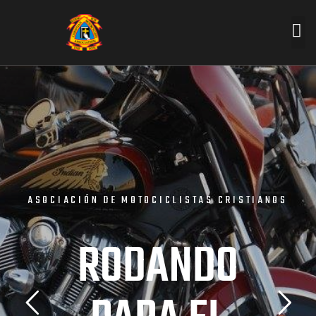
A
S
O
C
I
A
C
I
Ó
N
D
E
M
O
T
O
C
I
C
L
I
S
T
A
S
C
R
I
S
T
I
A
N
O
S
R
O
D
A
N
D
O