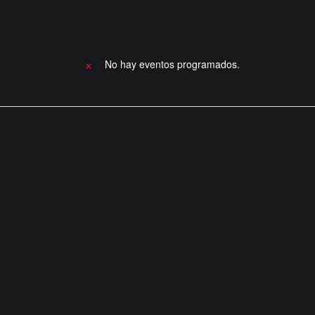
No hay eventos programados.
A
v
i
s
o